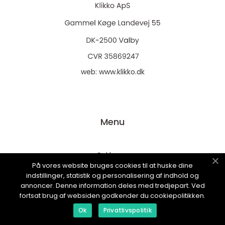
web:
www.klikko.dk
Menu
Reklame
På vores website bruges cookies til at huske dine
Om oss
indstillinger, statistik og personalisering af indhold og
annoncer. Denne information deles med tredjepart. Ved
Cookies
fortsat brug af websiden godkender du cookiepolitikken.
Kontakt Oss
Ok
Privatlivspolitik
Sitemap