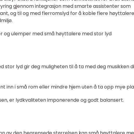
styring gjennom integrasjon med smarte assistenter som
nt, og til og med flerromslyd for å koble flere høyttaler
iljø.
er og ulemper med små høyttalere med stor lyd
stor lyd gir deg muligheten til å ta med deg musikken d
int inn i små rom eller mindre hjem uten å ta opp mye pla
relsen, er lydkvaliteten imponerende og godt balansert.
unn av den begrensede størrelsen kan små høyttalere m