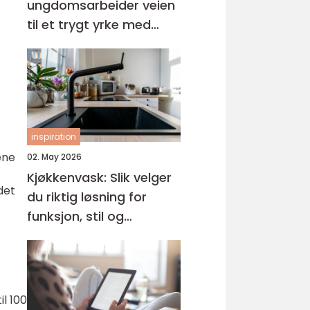
ungdomsarbeider veien
til et trygt yrke med
mening
inspiration
ene
02. May 2026
Kjøkkenvask: Slik velger
det
du riktig løsning for
funksjon, stil og
holdbarhet
l 100