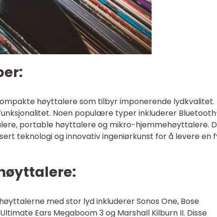
per:
kompakte høyttalere som tilbyr imponerende lydkvalitet.
g funksjonalitet. Noen populære typer inkluderer Bluetooth
alere, portable høyttalere og mikro-hjemmehøyttalere. D
ert teknologi og innovativ ingeniørkunst for å levere en f
høyttalere:
yttalerne med stor lyd inkluderer Sonos One, Bose
Ultimate Ears Megaboom 3 og Marshall Kilburn II. Disse