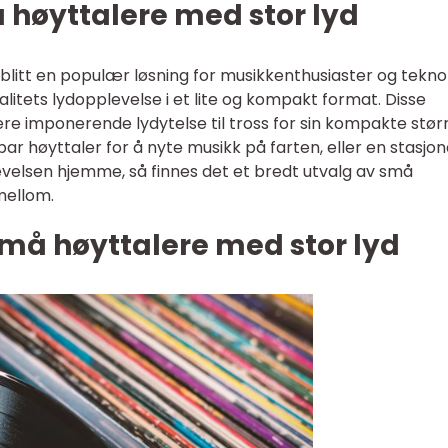
 høyttalere med stor lyd
blitt en populær løsning for musikkenthusiaster og tekno
itets lydopplevelse i et lite og kompakt format. Disse
ere imponerende lydytelse til tross for sin kompakte størr
ar høyttaler for å nyte musikk på farten, eller en stasjo
evelsen hjemme, så finnes det et bredt utvalg av små
mellom.
små høyttalere med stor lyd