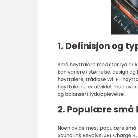
1. Definisjon og ty
Små høyttalere med stor lyd er 
kan variere i størrelse, design o
høyttalere, trådløse Wi-Fi-høytt
høyttalerne er utviklet med avans
og balansert lydopplevelse.
2. Populære små 
Noen av de mest populære små hø
SoundLink Revolve, JBL Charge 4, 