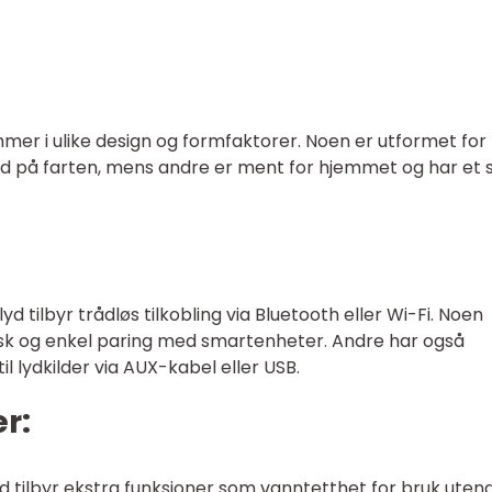
er i ulike design og formfaktorer. Noen er utformet for
 på farten, mens andre er ment for hjemmet og har et st
 tilbyr trådløs tilkobling via Bluetooth eller Wi-Fi. Noen
ask og enkel paring med smartenheter. Andre har også
il lydkilder via AUX-kabel eller USB.
r:
 tilbyr ekstra funksjoner som vanntetthet for bruk uten