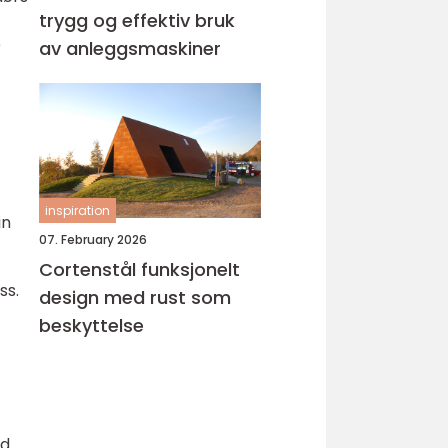
trygg og effektiv bruk
e
av anleggsmaskiner
inspiration
in
07. February 2026
Cortenstål funksjonelt
ss.
design med rust som
beskyttelse
ed