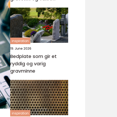
minnesteder
inspiration
19. June 2026
Bedplate som gir et
ryddig og varig
gravminne
inspiration