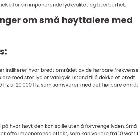
nelse for sin imponerende lydkvalitet og bærbarhet.
inger om små høyttalere med
s:
ler indikerer hvor bredt området av de hørbare frekvens
re med stor lyd er vanligvis i stand til å dekke et bredt
 Hz til 20.000 Hz, som samsvarer med det hørbare områ
ål på hvor høyt den kan spille uten å forvrenge lyden. Små
r ofte imponerende effekt, som kan variere fra 10 watt ti