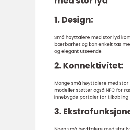
med stor lyd
1. Design:
Små høyttalere med stor lyd komm
bærbarhet og kan enkelt tas med
og elegant utseende.
2. Konnektivitet:
Mange små høyttalere med stor lyd
modeller støtter også NFC for r
innebygde portaler for tilkobling t
3. Ekstrafunksjone
Noen små høyttalere med stor lyd