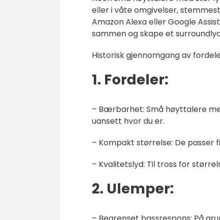
eller i våte omgivelser, stemme
Amazon Alexa eller Google Assista
sammen og skape et surroundlydm
Historisk gjennomgang av fordel
1. Fordeler:
– Bærbarhet: Små høyttalere med 
uansett hvor du er.
– Kompakt størrelse: De passer f
– Kvalitetslyd: Til tross for stør
2. Ulemper:
– Begrenset bassrespons: På gr