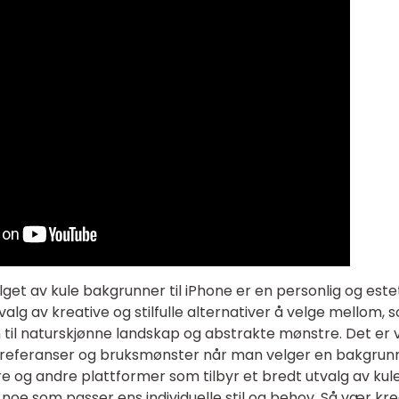
alget av kule bakgrunner til iPhone er en personlig og este
valg av kreative og stilfulle alternativer å velge mellom, 
 til naturskjønne landskap og abstrakte mønstre. Det er v
preferanser og bruksmønster når man velger en bakgrunn
e og andre plattformer som tilbyr et bredt utvalg av kul
 noe som passer ens individuelle stil og behov. Så vær kre