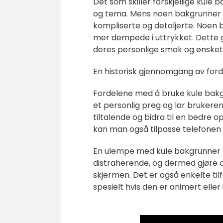
Det som skiller forskjellige kule 
og tema. Mens noen bakgrunner 
kompliserte og detaljerte. Noen 
mer dempede i uttrykket. Dette g
deres personlige smak og ønsket 
En historisk gjennomgang av ford
Fordelene med å bruke kule bakgr
et personlig preg og lar brukeren
tiltalende og bidra til en bedre 
kan man også tilpasse telefonen 
En ulempe med kule bakgrunner ti
distraherende, og dermed gjøre d
skjermen. Det er også enkelte til
spesielt hvis den er animert eller