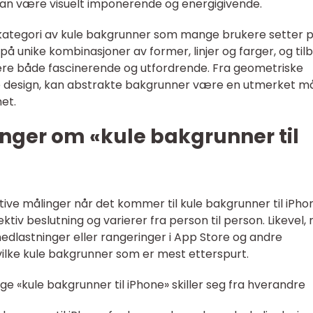
kan være visuelt imponerende og energigivende.
ategori av kule bakgrunner som mange brukere setter p
å unike kombinasjoner av former, linjer og farger, og til
ære både fascinerende og utfordrende. Fra geometriske
rte design, kan abstrakte bakgrunner være en utmerket m
et.
nger om «kule bakgrunner til
tive målinger når det kommer til kule bakgrunner til iPho
ktiv beslutning og varierer fra person til person. Likevel,
nedlastninger eller rangeringer i App Store og andre
hvilke kule bakgrunner som er mest etterspurt.
ge «kule bakgrunner til iPhone» skiller seg fra hverandre