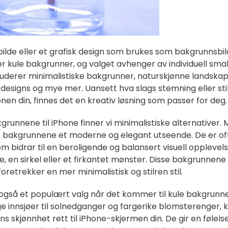
 bilde eller et grafisk design som brukes som bakgrunnsbi
er kule bakgrunner, og valget avhenger av individuell sma
uderer minimalistiske bakgrunner, naturskjønne landskap
esigns og mye mer. Uansett hva slags stemning eller sti
en din, finnes det en kreativ løsning som passer for deg.
unnene til iPhone finner vi minimalistiske alternativer.
se bakgrunnene et moderne og elegant utseende. De er of
m bidrar til en beroligende og balansert visuell opplevels
, en sirkel eller et firkantet mønster. Disse bakgrunnene
retrekker en mer minimalistisk og stilren stil.
også et populært valg når det kommer til kule bakgrunner
lige innsjøer til solnedganger og fargerike blomsterenger, 
 skjønnhet rett til iPhone-skjermen din. De gir en følels