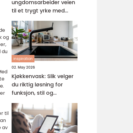
ungdomsarbeider veien
til et trygt yrke med
mening
lde
k og
er,
l du
inspiration
02. May 2026
 Med
Kjøkkenvask: Slik velger
te
du riktig løsning for
e.
funksjon, stil og
 er
holdbarhet
 til
kan
e av