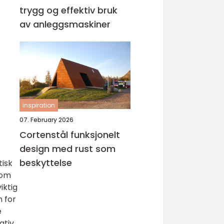
trygg og effektiv bruk
av anleggsmaskiner
inspiration
07. February 2026
Cortenstål funksjonelt
design med rust som
beskyttelse
tisk
som
iktig
 for
e
ativ