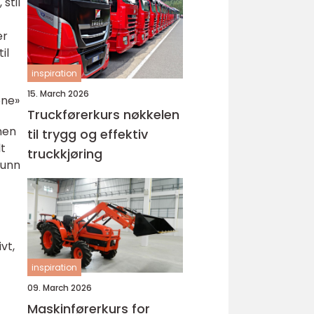
stil
er
il
inspiration
15. March 2026
one»
Truckførerkurs nøkkelen
nen
til trygg og effektiv
lt
truckkjøring
runn
vt,
inspiration
09. March 2026
Maskinførerkurs for