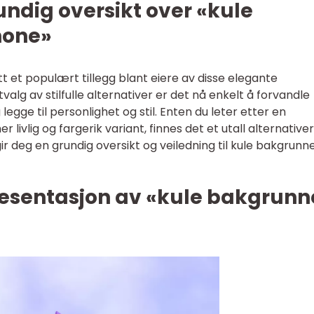
undig oversikt over «kule
hone»
tt et populært tillegg blant eiere av disse elegante
alg av stilfulle alternativer er det nå enkelt å forvandle
egge til personlighet og stil. Enten du leter etter en
 livlig og fargerik variant, finnes det et utall alternativer
r deg en grundig oversikt og veiledning til kule bakgrunner
esentasjon av «kule bakgrunn