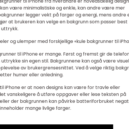
bakgrunner til iPhone fra hverandre er hovedsakelig design, 
kan være minimalistiske og enkle, kan andre være mer
bakgrunner legger vekt på farger og energi, mens andre 
jør at brukeren kan velge en bakgrunn som passer best t
uttrykk.
eler og ulemper med forskjellige «kule bakgrunner til iPh
unner til iPhone er mange. Først og fremst gir de telefo
 uttrykke sin egen stil. Bakgrunnene kan også være visue
opplevelse av brukergrensesnittet. Ved å velge riktig bakg
etter humør eller anledning.
l iPhone er at noen designs kan være for travle eller
et vanskeligere å utføre oppgaver eller lese teksten på
feller der bakgrunnen kan påvirke batteriforbruket negati
 inneholder mange livlige farger.