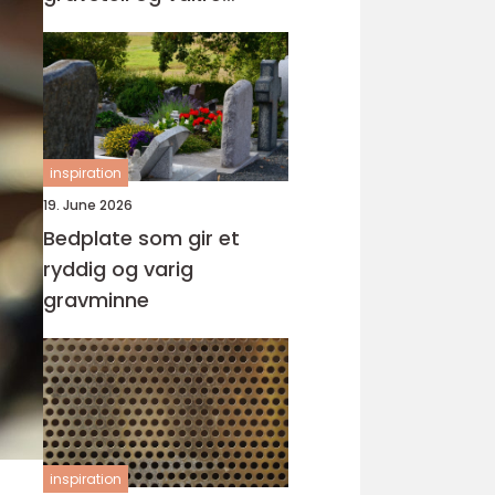
minnesteder
inspiration
19. June 2026
Bedplate som gir et
ryddig og varig
gravminne
inspiration