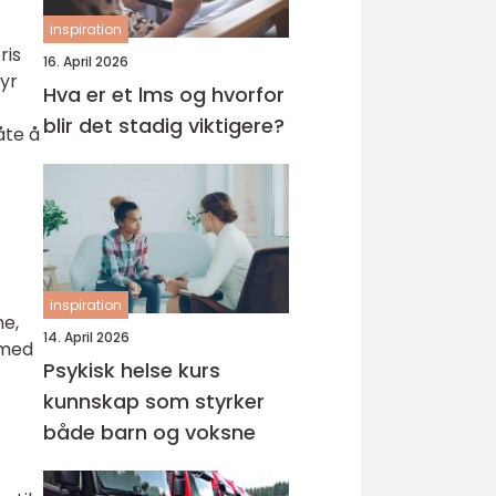
inspiration
ris
16. April 2026
byr
Hva er et lms og hvorfor
blir det stadig viktigere?
åte å
inspiration
ne,
14. April 2026
 med
Psykisk helse kurs
kunnskap som styrker
både barn og voksne