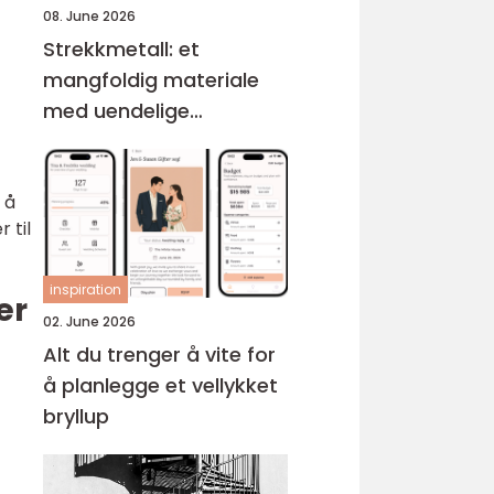
08. June 2026
Strekkmetall: et
mangfoldig materiale
med uendelige
muligheter
 å
 til
inspiration
er
02. June 2026
Alt du trenger å vite for
å planlegge et vellykket
bryllup