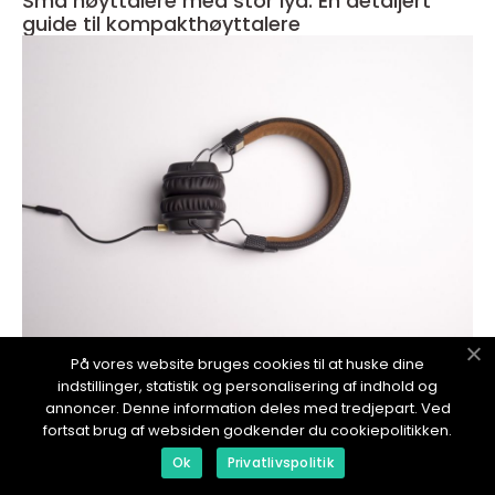
Små høyttalere med stor lyd: En detaljert
guide til kompakthøyttalere
På vores website bruges cookies til at huske dine
redaktionel
indstillinger, statistik og personalisering af indhold og
17. January 2024
annoncer. Denne information deles med tredjepart. Ved
Vekkerklokke med høy lyd - Den perfekte
fortsat brug af websiden godkender du cookiepolitikken.
løsningen for de som trenger en ekstra
Ok
Privatlivspolitik
kraftig vekking