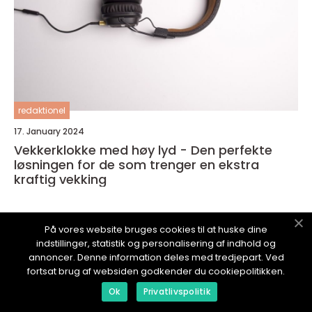
redaktionel
17. January 2024
Vekkerklokke med høy lyd - Den perfekte
løsningen for de som trenger en ekstra
kraftig vekking
På vores website bruges cookies til at huske dine
indstillinger, statistik og personalisering af indhold og
annoncer. Denne information deles med tredjepart. Ved
TEKBLOGGER.
no
fortsat brug af websiden godkender du cookiepolitikken.
Ok
Privatlivspolitik