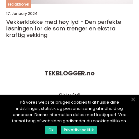
redaktionel
17. January 2024
Vekkerklokke med høy lyd - Den perfekte
løsningen for de som trenger en ekstra
kraftig vekking
TEKBLOGGER.
no
På vores website bruges cookies til at huske dine
indstillinger, statistik og personalisering af indhold og
annoncer. Denne information deles med tredjepart. Ved
fortsat brug af websiden godkender du cookiepolitikken.
Ok
Privatlivspolitik
web:
www.klikko.dk