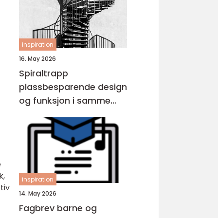
inspiration
16. May 2026
Spiraltrapp
plassbesparende design
og funksjon i samme
løsning
e
k,
inspiration
tiv
14. May 2026
Fagbrev barne og