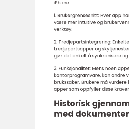
iPhone:
1. Brukergrensesnitt: Hver app h
være mer intuitive og brukervennli
verktøy.
2. Tredjepartsintegrering: Enke
tredjepartsapper og skytjenester
gjør det enkelt å synkronisere og 
3. Funksjonalitet: Mens noen appe
kontorprogramvare, kan andre v
brukssaker. Brukere må vurdere h
apper som oppfyller disse krave
Historisk gjenno
med dokumenter 