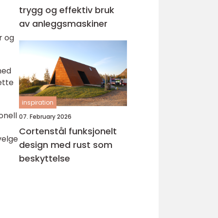
trygg og effektiv bruk
av anleggsmaskiner
r og
med
ette
inspiration
onell
07. February 2026
Cortenstål funksjonelt
velge
design med rust som
beskyttelse