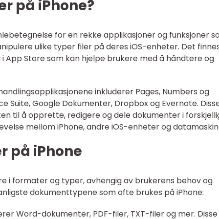
r på iPhone?
ebetegnelse for en rekke applikasjoner og funksjoner 
nipulere ulike typer filer på deres iOS-enheter. Det finne
ig i App Store som kan hjelpe brukere med å håndtere og
ndlingsapplikasjonene inkluderer Pages, Numbers og
ice Suite, Google Dokumenter, Dropbox og Evernote. Diss
en til å opprette, redigere og dele dokumenter i forskjell
evelse mellom iPhone, andre iOS-enheter og datamaskin
r på iPhone
e i formater og typer, avhengig av brukerens behov og
vanligste dokumenttypene som ofte brukes på iPhone:
erer Word-dokumenter, PDF-filer, TXT-filer og mer. Disse