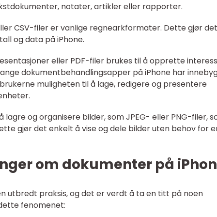
tekstdokumenter, notater, artikler eller rapporter.
ler CSV-filer er vanlige regnearkformater. Dette gjør de
all og data på iPhone.
sentasjoner eller PDF-filer brukes til å opprette interes
 Mange dokumentbehandlingsapper på iPhone har inneby
brukerne muligheten til å lage, redigere og presentere
enheter.
å lagre og organisere bilder, som JPEG- eller PNG-filer, 
te gjør det enkelt å vise og dele bilder uten behov for e
inger om dokumenter på iPho
 utbredt praksis, og det er verdt å ta en titt på noen
l dette fenomenet: