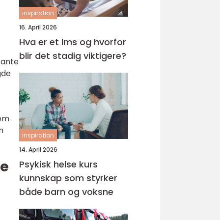
inspiration
t
16. April 2026
Hva er et lms og hvorfor
blir det stadig viktigere?
sante
gde
som
n
inspiration
14. April 2026
ne
Psykisk helse kurs
kunnskap som styrker
både barn og voksne