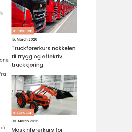
le
inspiration
å
l
15. March 2026
Truckførerkurs nøkkelen
til trygg og effektiv
hone,
truckkjøring
fra
inspiration
09. March 2026
 på
Maskinførerkurs for