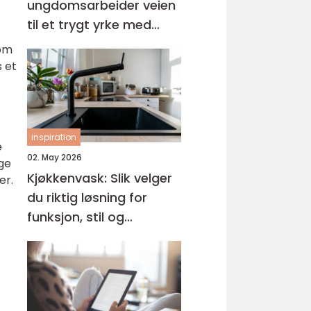
ungdomsarbeider veien
til et trygt yrke med
mening
som
s et
inspiration
e
02. May 2026
ige
Kjøkkenvask: Slik velger
er.
du riktig løsning for
funksjon, stil og
holdbarhet