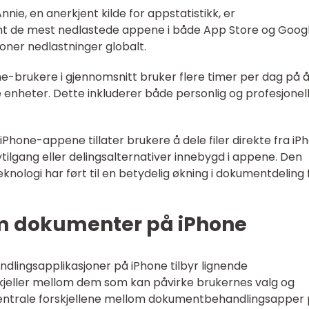
Annie, en anerkjent kilde for appstatistikk, er
 de mest nedlastede appene i både App Store og Goog
ioner nedlastninger globalt.
hone-brukere i gjennomsnitt bruker flere timer per dag på 
enheter. Dette inkluderer både personlig og profesjonel
Phone-appene tillater brukere å dele filer direkte fra iP
tilgang eller delingsalternativer innebygd i appene. Den
knologi har ført til en betydelig økning i dokumentdeling 
om dokumenter på iPhone
dlingsapplikasjoner på iPhone tilbyr lignende
rskjeller mellom dem som kan påvirke brukernes valg og
sentrale forskjellene mellom dokumentbehandlingsapper