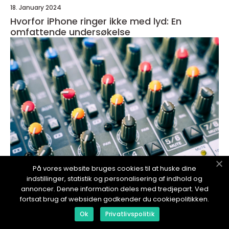
18. January 2024
Hvorfor iPhone ringer ikke med lyd: En
omfattende undersøkelse
På vores website bruges cookies til at huske dine
indstillinger, statistik og personalisering af indhold og
annoncer. Denne information deles med tredjepart. Ved
redaktionel
fortsat brug af websiden godkender du cookiepolitikken.
17. January 2024
Ok
Privatlivspolitik
Små høyttalere med stor lyd: En detaljert