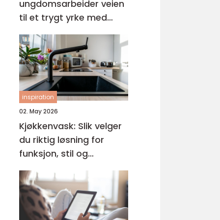
ungdomsarbeider veien
til et trygt yrke med
mening
inspiration
02. May 2026
Kjøkkenvask: Slik velger
du riktig løsning for
funksjon, stil og
holdbarhet