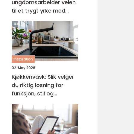
ungdomsarbeider veien
til et trygt yrke med
mening
inspiration
02. May 2026
Kjøkkenvask: Slik velger
du riktig løsning for
funksjon, stil og
holdbarhet