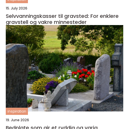
15. July 2026
Selvvanningskasser til gravsted: For enklere
gravstell og vakre minnesteder
inspiration
19. June 2026
Bedplate som gir et ryddig og varig