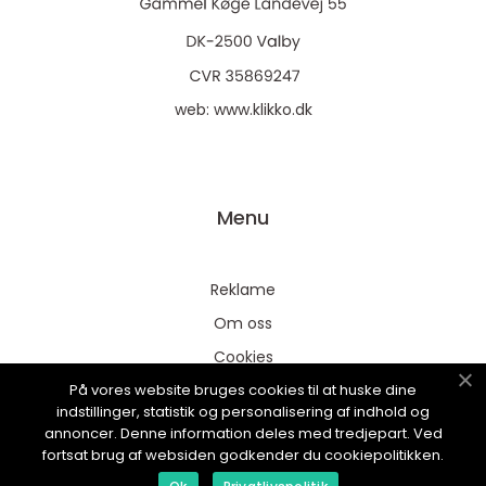
web:
www.klikko.dk
Menu
Reklame
Om oss
Cookies
På vores website bruges cookies til at huske dine
Kontakt Oss
indstillinger, statistik og personalisering af indhold og
Sitemap
annoncer. Denne information deles med tredjepart. Ved
fortsat brug af websiden godkender du cookiepolitikken.