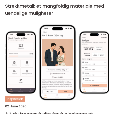
Strekkmetall: et mangfoldig materiale med
uendelige muligheter
inspiration
02. June 2026
Alt du trenger å vite for å planlegge et