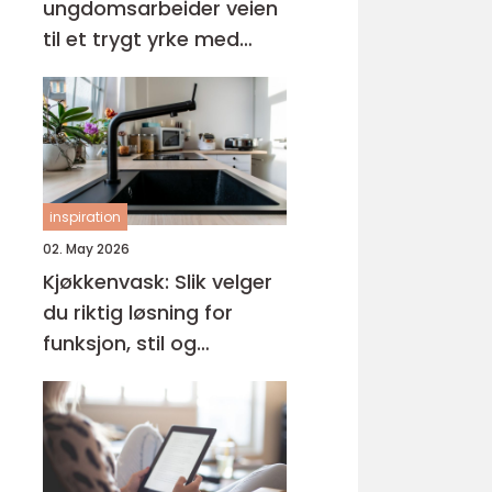
ungdomsarbeider veien
til et trygt yrke med
mening
inspiration
02. May 2026
Kjøkkenvask: Slik velger
du riktig løsning for
funksjon, stil og
holdbarhet