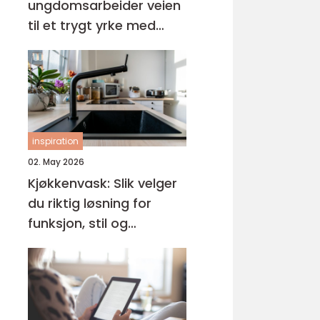
ungdomsarbeider veien
til et trygt yrke med
mening
inspiration
02. May 2026
Kjøkkenvask: Slik velger
du riktig løsning for
funksjon, stil og
holdbarhet