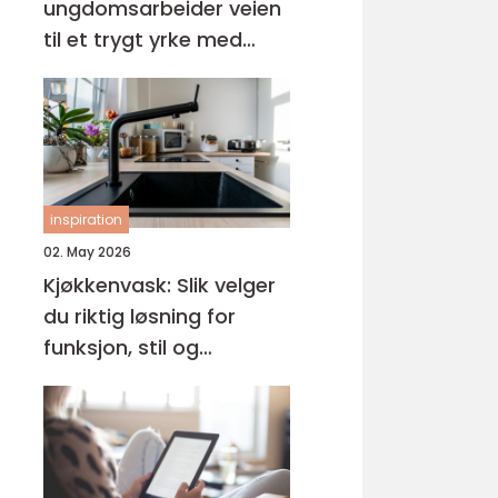
ungdomsarbeider veien
til et trygt yrke med
mening
inspiration
02. May 2026
Kjøkkenvask: Slik velger
du riktig løsning for
funksjon, stil og
holdbarhet