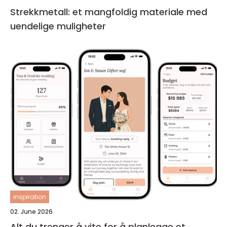
Strekkmetall: et mangfoldig materiale med
uendelige muligheter
inspiration
02. June 2026
Alt du trenger å vite for å planlegge et